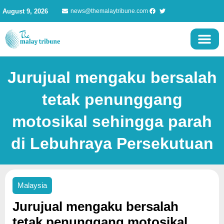
Skip
August 9, 2026
news@themalaytribune.com
to
content
Jurujual mengaku bersalah
tetak penunggang
motosikal sehingga parah
di Lebuhraya Persekutuan
Malaysia
Jurujual mengaku bersalah
tetak penunggang motosikal