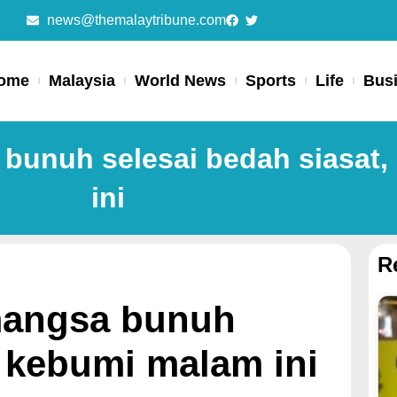
news@themalaytribune.com
ome
Malaysia
World News
Sports
Life
Bus
bunuh selesai bedah siasat
ini
R
mangsa bunuh
, kebumi malam ini