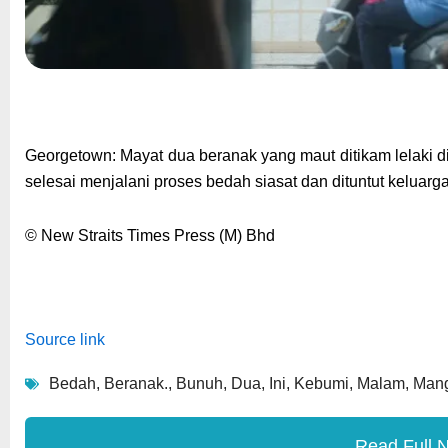
Georgetown: Mayat dua beranak yang maut ditikam lelaki di 
selesai menjalani proses bedah siasat dan dituntut keluarga
© New Straits Times Press (M) Bhd
Source link
Bedah
,
Beranak.
,
Bunuh
,
Dua
,
Ini
,
Kebumi
,
Malam
,
Man
Read Full 