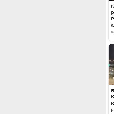
K
p
P
8
B
K
K
j