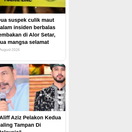
ua suspek culik maut
alam insiden berbalas
embakan di Alor Setar,
ua mangsa selamat
 August 2026
Aliff Aziz Pelakon Kedua
aling Tampan Di