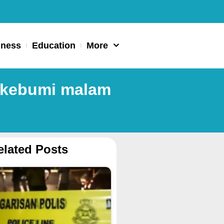
iness
Education
More
, kebumi malam
elated Posts