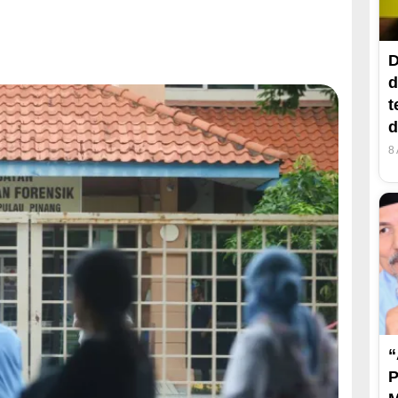
D
d
t
d
8
“
P