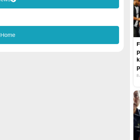
 Home
F
p
k
p
8