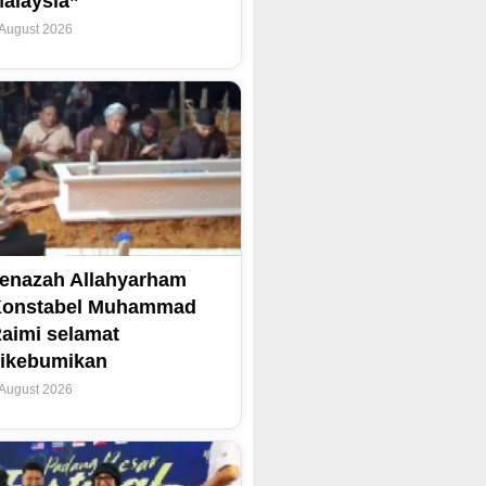
alaysia”
 August 2026
enazah Allahyarham
Konstabel Muhammad
aimi selamat
ikebumikan
 August 2026