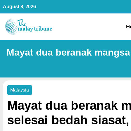
Skip
August 8, 2026
to
content
H
Mayat dua beranak mangsa 
Malaysia
Mayat dua beranak 
selesai bedah siasat