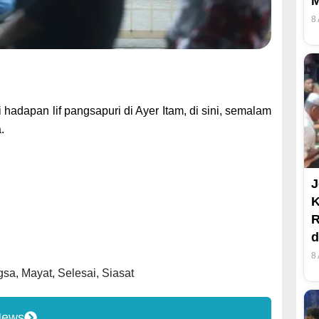
M
8
hadapan lif pangsapuri di Ayer Itam, di sini, semalam
.
J
R
d
8
gsa
,
Mayat
,
Selesai
,
Siasat
News