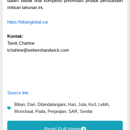
dalam babak final kompetisi presentasi produk perusahaan
rintisan tahunan ini.
https://bibanglobal.sa/
Kontak:
Tarek Chahine
tchahine@webershandwick.com
Source link
Biban
,
Dari
,
Ditandatangani
,
Hari
,
Juta
,
Ke3
,
Lebih
,
Monshaat
,
Pada
,
Perjanjian
,
SAR
,
Senilai
Read Full News