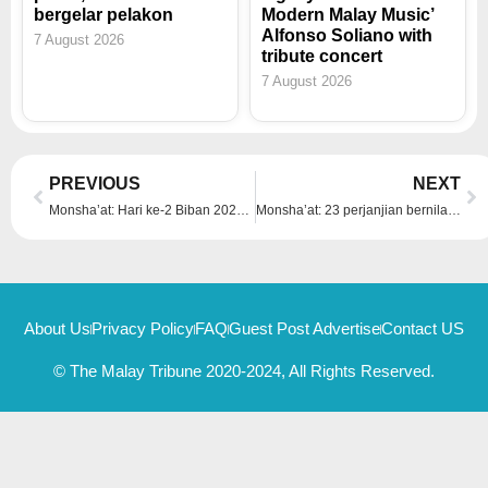
bergelar pelakon
Modern Malay Music’
Alfonso Soliano with
7 August 2026
tribute concert
7 August 2026
Prev
Ne
PREVIOUS
NEXT
Monsha’at: Hari ke-2 Biban 2024 meningkatkan tahap keusahawanan di Arab Saudi dengan perjanjian yang bernilai lebih daripada 1.35 bilion Riyal Saudi dilancarkan
Monsha’at: 23 perjanjian bernilai lebih daripada SAR 580 juta ditandatangani pada Hari ke-3 Biban 2024
About Us
Privacy Policy
FAQ
Guest Post Advertise
Contact US
© The Malay Tribune 2020-2024, All Rights Reserved.