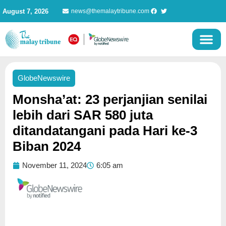
Skip
August 7, 2026
news@themalaytribune.com
to
content
GlobeNewswire
Monsha’at: 23 perjanjian senilai
lebih dari SAR 580 juta
ditandatangani pada Hari ke-3
Biban 2024
November 11, 2024
6:05 am