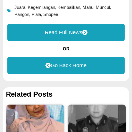
Juara
,
Kegemilangan
,
Kembalikan
,
Mahu
,
Muncul
,
Pangon
,
Piala
,
Shopee
Read Full News
OR
Go Back Home
Related Posts