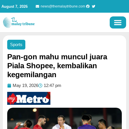
Skip
August 7, 2026
news@themalaytribune.com
to
content
Sports
Pan-gon mahu muncul juara
Piala Shopee, kembalikan
kegemilangan
May 19, 2026
12:47 pm