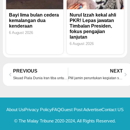
Bayi lima bulan cedera
Nurul Izzah kekal ahli
kemalangan dua
PKR! Lepas jawatan
kenderaan
Timbalan Presiden,
fokus pengajian
6 August 2026
lanjutan
6 August 2026
Prev
Ne
PREVIOUS
NEXT
Skuad Piala Dunia Iran tiba untuk latihan di selatan Turkiye
PM jamin peruntukan kegiatan sukan, kebajikan atlet tetap dipelihara
About Us
Privacy Policy
FAQ
Guest Post Advertise
Contact US
© The Malay Tribune 2020-2024, All Rights Reserved.