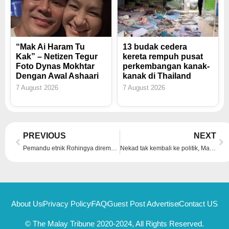
“Mak Ai Haram Tu
13 budak cedera
Kak” – Netizen Tegur
kereta rempuh pusat
Foto Dynas Mokhtar
perkembangan kanak-
Dengan Awal Ashaari
kanak di Thailand
7 August 2026
7 August 2026
Prev
Ne
PREVIOUS
NEXT
Pemandu etnik Rohingya direman tiga hari kes kemalangan maut penunggang RXZ di Rusila
Nekad tak kembali ke politik, Marina tolak tawaran 3 parti -“Banyak cara bantu masyarakat”
About Us
Privacy Policy
FAQ
Guest Post Advertise
Contact US
© The Malay Tribune 2020-2024, All Rights Reserved.