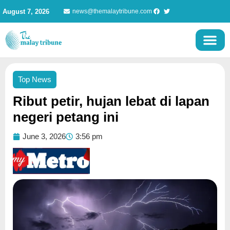
Skip
August 7, 2026
news@themalaytribune.com
to
content
Top News
Ribut petir, hujan lebat di lapan
negeri petang ini
June 3, 2026
3:56 pm