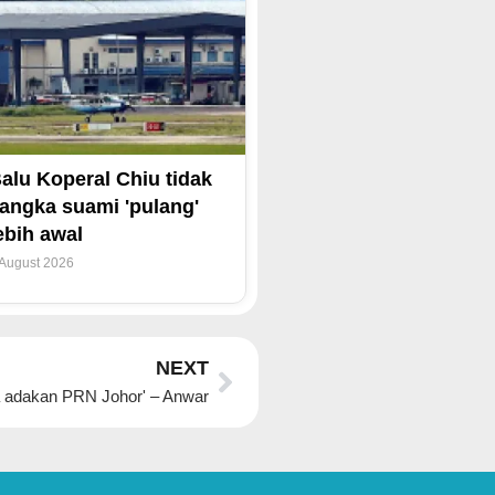
alu Koperal Chiu tidak
angka suami 'pulang'
ebih awal
 August 2026
Next
NEXT
a adakan PRN Johor' – Anwar