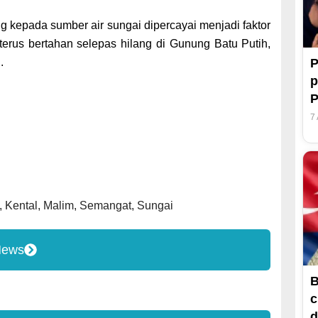
 kepada sumber air sungai dipercayai menjadi faktor
erus bertahan selepas hilang di Gunung Batu Putih,
.
P
p
7
,
Kental
,
Malim
,
Semangat
,
Sungai
News
B
c
d