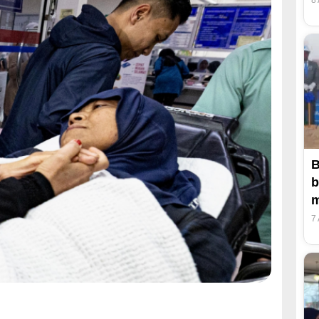
8
B
b
m
7