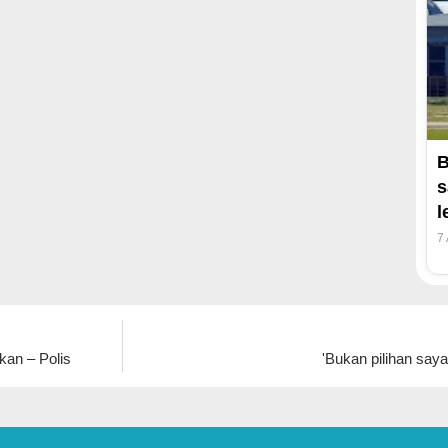
B
s
l
7
kan – Polis
'Bukan pilihan say