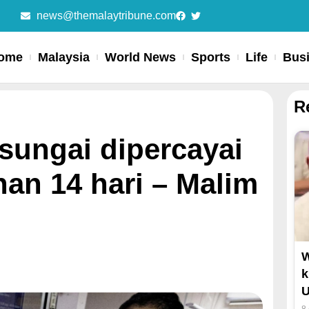
news@themalaytribune.com
ome
Malaysia
World News
Sports
Life
Bus
R
 sungai dipercayai
han 14 hari – Malim
k
U