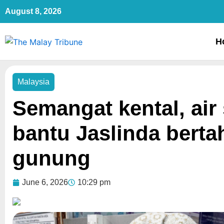
Skip
August 8, 2026
to
content
H
Malaysia
Semangat kental, air
bantu Jaslinda berta
gunung
June 6, 2026
10:29 pm