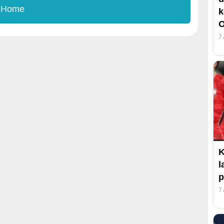
 Home
k
O
7
K
l
p
7