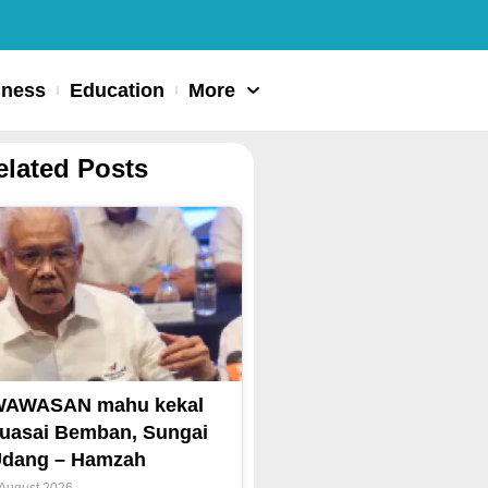
iness
Education
More
elated Posts
WAWASAN mahu kekal
uasai Bemban, Sungai
dang – Hamzah