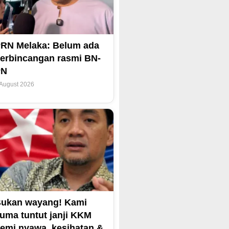
RN Melaka: Belum ada
erbincangan rasmi BN-
PN
 August 2026
ukan wayang! Kami
uma tuntut janji KKM
emi nyawa, kesihatan &