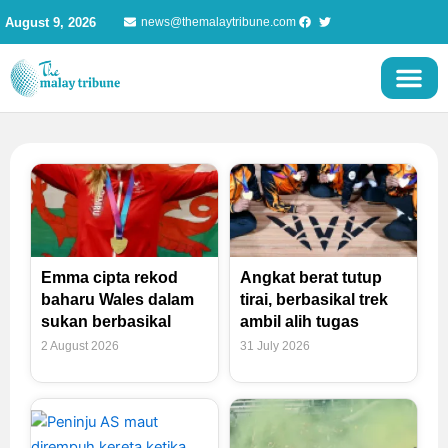
Skip
August 9, 2026
news@themalaytribune.com
to
content
Page
Page
Page
Page
Emma cipta rekod
Angkat berat tutup
baharu Wales dalam
tirai, berbasikal trek
sukan berbasikal
ambil alih tugas
2 August 2026
31 July 2026