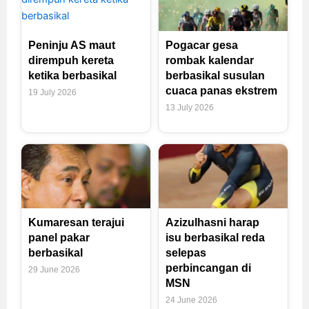
Peninju AS maut
Pogacar gesa
dirempuh kereta
rombak kalendar
ketika berbasikal
berbasikal susulan
cuaca panas ekstrem
19 July 2026
13 July 2026
Kumaresan terajui
Azizulhasni harap
panel pakar
isu berbasikal reda
berbasikal
selepas
perbincangan di
29 June 2026
MSN
24 June 2026