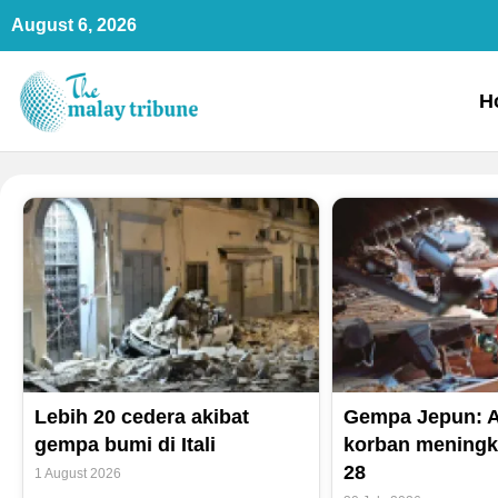
Skip
August 6, 2026
to
content
H
Lebih 20 cedera akibat
Gempa Jepun: 
gempa bumi di Itali
korban meningk
28
1 August 2026