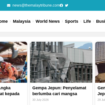
news@themalaytribune.com
ome
Malaysia
World News
Sports
Life
Bus
Page
Page
Page
Page
Angka
Gempa Jepun: Penyelamat
Gem
at kepada
berlumba cari mangsa
Jep
30 July 2026
29 Ju