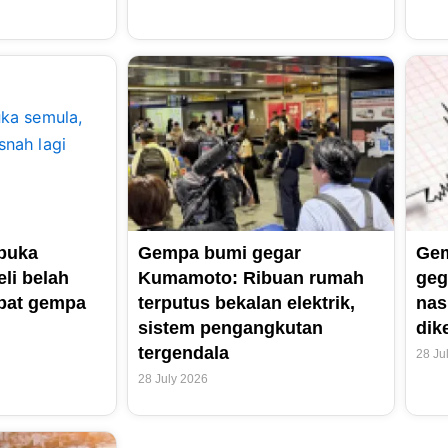
ibuka
Gempa bumi gegar
Gem
li belah
Kumamoto: Ribuan rumah
geg
ibat gempa
terputus bekalan elektrik,
nas
sistem pengangkutan
dik
tergendala
28 Ju
28 July 2026