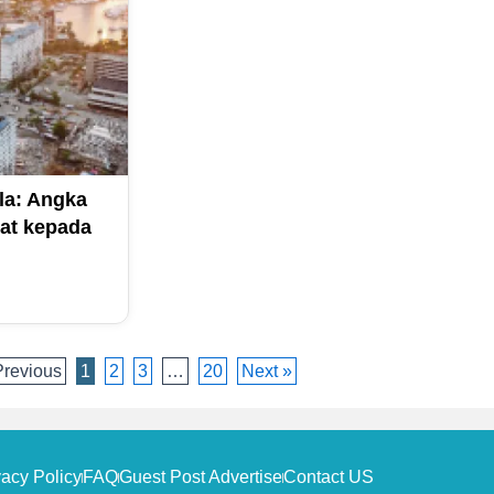
a: Angka
at kepada
Previous
1
2
3
…
20
Next »
vacy Policy
FAQ
Guest Post Advertise
Contact US