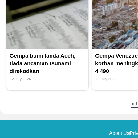
Gempa bumi landa Aceh,
Gempa Venezuel
tiada ancaman tsunami
korban meningk
direkodkan
4,490
22 July 2026
13 July 2026
« 
About Us
Pri