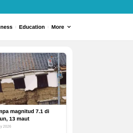
iness
Education
More
pa magnitud 7.1 di
un, 13 maut
ly 2026