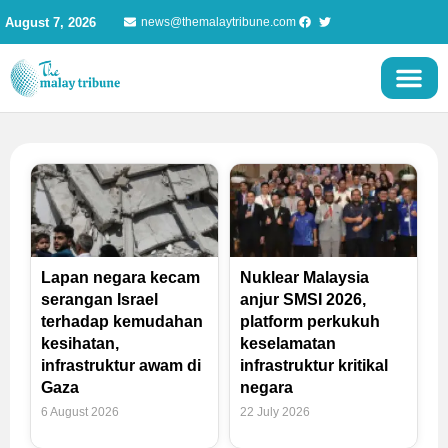
Skip
August 7, 2026
news@themalaytribune.com
to
content
Page
Page
Page
Page
Lapan negara kecam
Nuklear Malaysia
serangan Israel
anjur SMSI 2026,
terhadap kemudahan
platform perkukuh
kesihatan,
keselamatan
infrastruktur awam di
infrastruktur kritikal
Gaza
negara
6 August 2026
22 July 2026