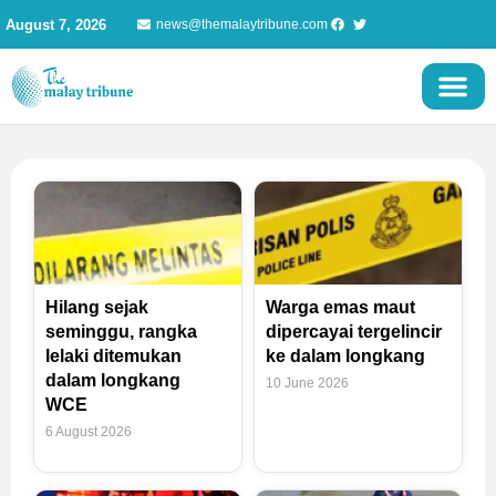
Skip
August 7, 2026
news@themalaytribune.com
to
content
Page
Page
Page
Page
Hilang sejak
Warga emas maut
seminggu, rangka
dipercayai tergelincir
lelaki ditemukan
ke dalam longkang
dalam longkang
10 June 2026
WCE
6 August 2026