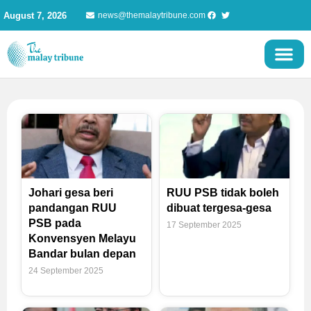
Skip
August 7, 2026
news@themalaytribune.com
to
content
Johari gesa beri
RUU PSB tidak boleh
pandangan RUU
dibuat tergesa-gesa
PSB pada
17 September 2025
Konvensyen Melayu
Bandar bulan depan
24 September 2025