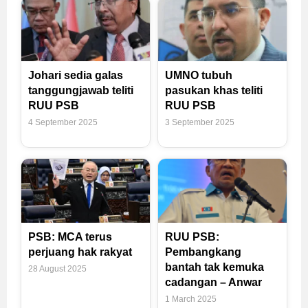
Johari sedia galas
UMNO tubuh
tanggungjawab teliti
pasukan khas teliti
RUU PSB
RUU PSB
4 September 2025
3 September 2025
PSB: MCA terus
RUU PSB:
perjuang hak rakyat
Pembangkang
bantah tak kemuka
28 August 2025
cadangan – Anwar
1 March 2025