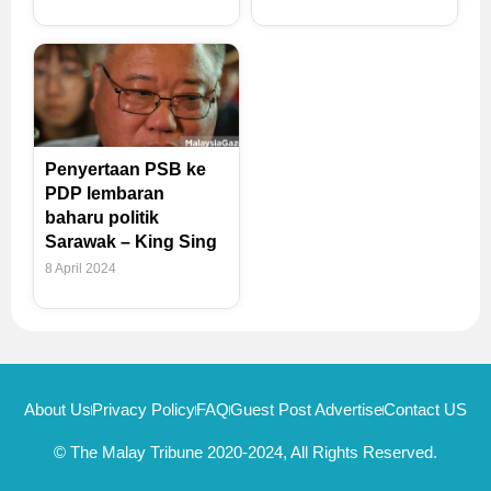
Penyertaan PSB ke
PDP lembaran
baharu politik
Sarawak – King Sing
8 April 2024
About Us
Privacy Policy
FAQ
Guest Post Advertise
Contact US
© The Malay Tribune 2020-2024, All Rights Reserved.