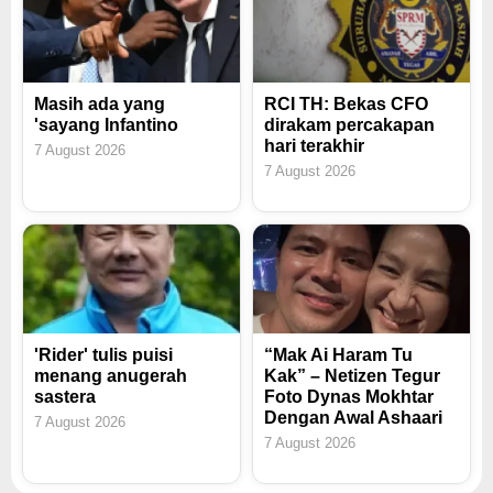
Masih ada yang
RCI TH: Bekas CFO
'sayang Infantino
dirakam percakapan
hari terakhir
7 August 2026
7 August 2026
'Rider' tulis puisi
“Mak Ai Haram Tu
menang anugerah
Kak” – Netizen Tegur
sastera
Foto Dynas Mokhtar
Dengan Awal Ashaari
7 August 2026
7 August 2026