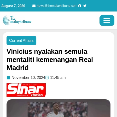
Skip
August 7, 2026
news@themalaytribune.com
to
content
Current Affairs
Vinicius nyalakan semula
mentaliti kemenangan Real
Madrid
November 10, 2024
11:45 am