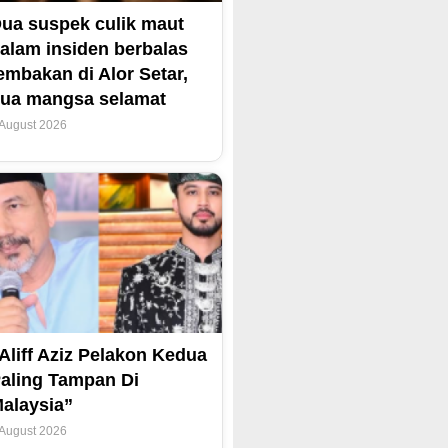
ua suspek culik maut
alam insiden berbalas
embakan di Alor Setar,
ua mangsa selamat
 August 2026
Aliff Aziz Pelakon Kedua
aling Tampan Di
alaysia”
 August 2026