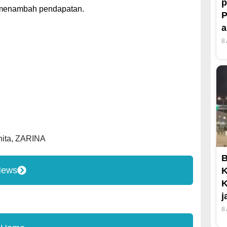
p
k menambah pendapatan.
P
8
ita
,
ZARINA
B
News
K
K
j
8