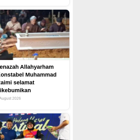
enazah Allahyarham
Konstabel Muhammad
aimi selamat
ikebumikan
 August 2026