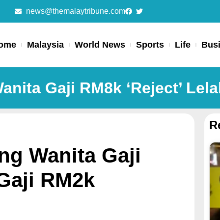
news@themalaytribune.com
ome
Malaysia
World News
Sports
Life
Bus
anita Gaji RM8k ‘Reject’ Lela
R
ng Wanita Gaji
 Gaji RM2k