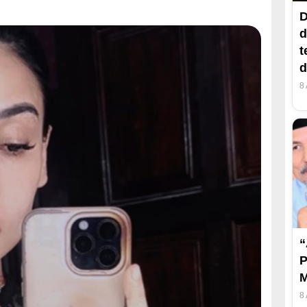
D
d
t
d
8
“
P
M
8