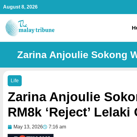
Skip
August 8, 2026
to
content
H
Zarina Anjoulie Sokong W
Life
Zarina Anjoulie Soko
RM8k ‘Reject’ Lelaki
May 13, 2026
7:16 am