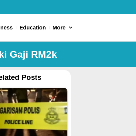
iness
Education
More
ki Gaji RM2k
elated Posts