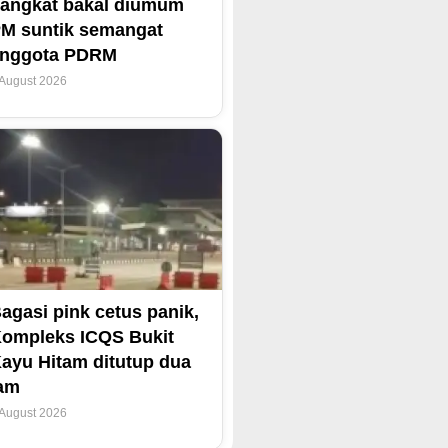
angkat bakal diumum
M suntik semangat
anggota PDRM
 August 2026
agasi pink cetus panik,
ompleks ICQS Bukit
ayu Hitam ditutup dua
am
 August 2026