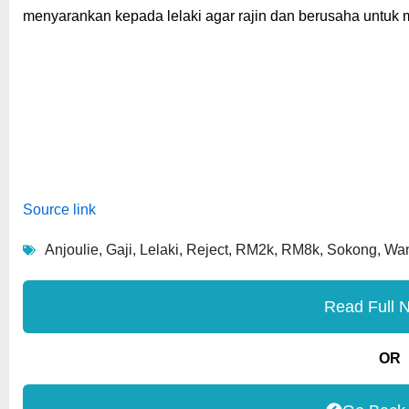
menyarankan kepada lelaki agar rajin dan berusaha untu
Source link
Anjoulie
,
Gaji
,
Lelaki
,
Reject
,
RM2k
,
RM8k
,
Sokong
,
Wan
Read Full 
OR