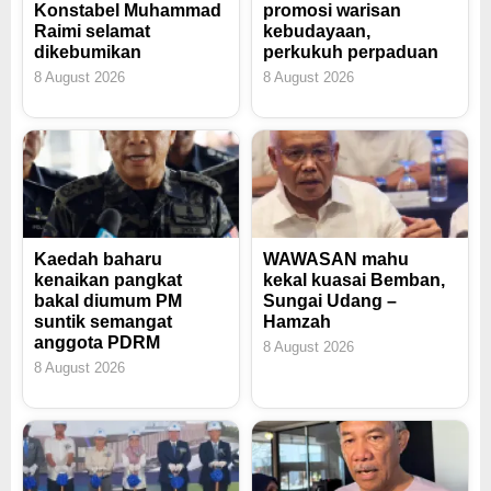
Konstabel Muhammad
promosi warisan
Raimi selamat
kebudayaan,
dikebumikan
perkukuh perpaduan
8 August 2026
8 August 2026
Kaedah baharu
WAWASAN mahu
kenaikan pangkat
kekal kuasai Bemban,
bakal diumum PM
Sungai Udang –
suntik semangat
Hamzah
anggota PDRM
8 August 2026
8 August 2026