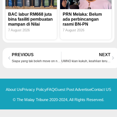
BAC labur RM668 juta
PRN Melaka: Belum
bina fasiliti pembuatan
ada perbincangan
mampan di Nilai
rasmi BN-PN
7 August 2026
7 August 2026
Prev
Ne
PREVIOUS
NEXT
Siapa yang tak boleh move on ni, KJ soal Zahid
UMNO kian kukuh, keahlian terus bertambah – Ahmad Zahid
About Us
Privacy Policy
FAQ
Guest Post Advertise
Contact US
© The Malay Tribune 2020-2024, All Rights Reserved.