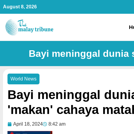
Skip
August 8, 2026
to
content
H
Bayi meninggal dunia 
World News
Bayi meninggal dunia
'makan' cahaya mata
April 18, 2024
8:42 am