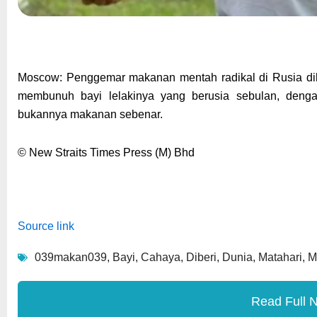
Moscow: Penggemar makanan mentah radikal di Rusia dih
membunuh bayi lelakinya yang berusia sebulan, den
bukannya makanan sebenar.
© New Straits Times Press (M) Bhd
Source link
039makan039
,
Bayi
,
Cahaya
,
Diberi
,
Dunia
,
Matahari
,
M
Read Full 