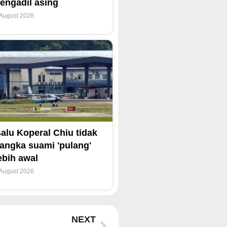
engadil asing
 August 2026
alu Koperal Chiu tidak
angka suami 'pulang'
ebih awal
 August 2026
Next
NEXT