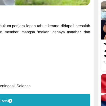
ukum penjara lapan tahun kerana didapati bersalah
gan memberi mangsa ‘makan’ cahaya matahari dan
P
p
7
eninggal
,
Selepas
News