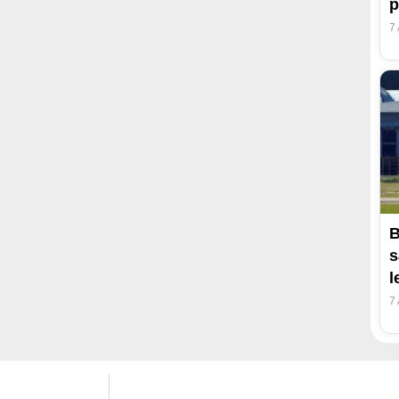
p
7
B
s
l
7