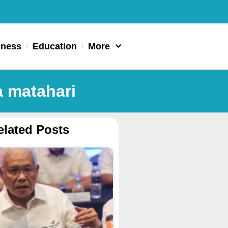
iness
Education
More
a matahari
elated Posts