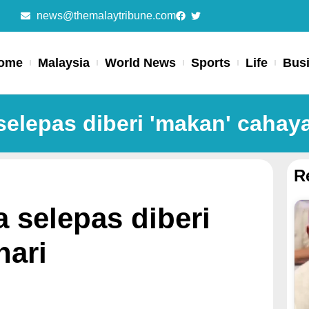
news@themalaytribune.com
ome
Malaysia
World News
Sports
Life
Bus
selepas diberi 'makan' cahay
R
 selepas diberi
hari