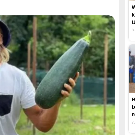
k
U
8
B
b
m
7