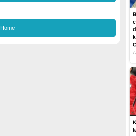
B
c
 Home
d
k
O
7
K
l