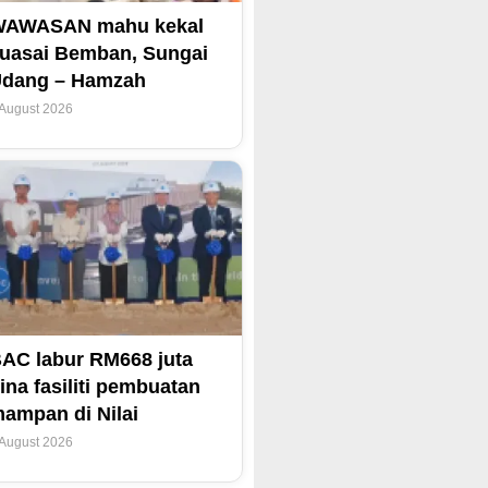
WAWASAN mahu kekal
uasai Bemban, Sungai
dang – Hamzah
 August 2026
AC labur RM668 juta
ina fasiliti pembuatan
ampan di Nilai
 August 2026