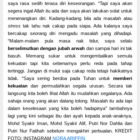
saya rasa sedih terasa diri keseorangan. “Tapi saya akan
segera ingat Allah itu ada dan saya akan lakukan solat untuk
menenangkan diri. Kadang-kadang bila ada masalah atau
stress
tak tahu nak cakap pada siapa. Ada kalanya saya
bercakap seorang diri mengadu masalah yang dihadapi.
“Malam-malam pula masa nak tidur, saya selalu
berselimutkan dengan jubah arwah
dan sampai hari ini tak
basuh. Memang sukar untuk mengembalikan semula
kekuatan tapi kita sebenarnya perlu reda pada tahap
tertinggi. Jangan di mulut saja cakap reda tetapi hakikatnya
tidak. “Saya sering berdoa pada Tuhan untuk
memberi
kekuatan
dan permudahkan segala urusan. Secara tak
langsung kita boleh lihat Allah itu mudahkan segalanya. Ada
sahaja orang yang akan datang tolong. Masalah itu ada tapi
dalam keselesaan yang kita boleh hadapinya” tambahnya
lagi yang kini sebagai ibu dan ayah kepada anak-anaknya,
Mohd Syakir Iman, Mohd Syakir Alif, Putri Nor Dahlia dan
Putri Nur Fatihah sebelum mengakhiri perbualan. KREDIT
FOTO: INSTAGRAM
NORA ARIFFIN