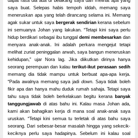
dapat rasa dia ada di belakang saya dan melihat apa yang
saya buat. Selepas habis tempoh iddah, memang saya
meneruskan apa yang telah dirancang selama ini. Memang
agak sukar untuk saya
bergerak sendirian
kerana sebelum
ini semuanya Johan yang lakukan. “Tetapi kini saya perlu
hidup berdikari sebagai ibu tunggal
demi membesarkan
dan
menyara anak-anak. Ini adalah perkara mengejut tetapi
melihat zuriat peninggalan arwah, saya bangun meneruskan
kehidupan,” ujar Nora lag. Jika diikutkan dirinya hanya
seorang perempuan dan kalau
terikut-ikut perasaan sedih
memang dia tidak mampu untuk berbuat apa-apa kerja.
“Pada awalnya memang saya jadi
down
. Saya tidak boleh
fikir apa dan hanya mahu duduk rumah sahaja. Tetapi saya
tahu saya tidak boleh berkelakuan begitu kerana
banyak
tanggungjawab
di atas bahu ini. Kalau masa Johan ada,
kami akan bahagikan kerja di mana soal anak-anak saya
uruskan. “Tetapi kini semua tu terletak di atas bahu saya
seorang. Dari sebesar-besar masalah hingga yang sekecik-
keciknya perlu saya hadapinya. Sebelum ini kalau soal