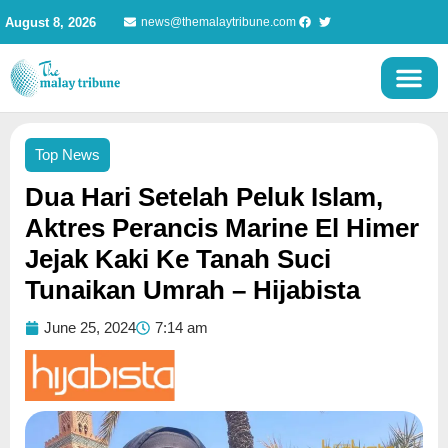
Skip
August 8, 2026
news@themalaytribune.com
to
content
Top News
Dua Hari Setelah Peluk Islam,
Aktres Perancis Marine El Himer
Jejak Kaki Ke Tanah Suci
Tunaikan Umrah – Hijabista
June 25, 2024
7:14 am