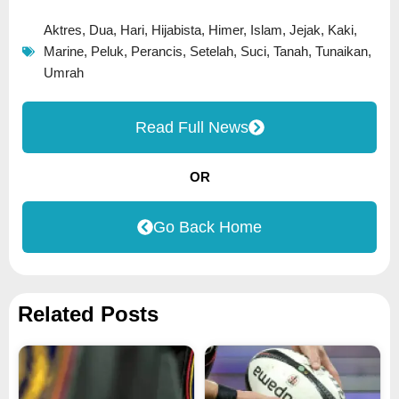
Aktres
,
Dua
,
Hari
,
Hijabista
,
Himer
,
Islam
,
Jejak
,
Kaki
,
Marine
,
Peluk
,
Perancis
,
Setelah
,
Suci
,
Tanah
,
Tunaikan
,
Umrah
Read Full News
OR
Go Back Home
Related Posts