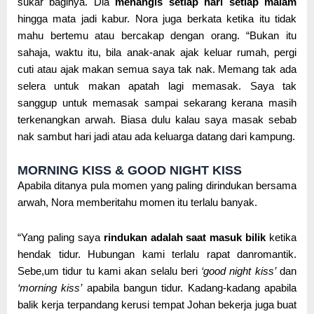
sukar baginya. Dia
menangis setiap hari setiap malam
hingga mata jadi kabur. Nora juga berkata ketika itu tidak
mahu bertemu atau bercakap dengan orang. “Bukan itu
sahaja, waktu itu, bila anak-anak ajak keluar rumah, pergi
cuti atau ajak makan semua saya tak nak. Memang tak ada
selera untuk makan apatah lagi memasak. Saya tak
sanggup untuk memasak sampai sekarang kerana masih
terkenangkan arwah. Biasa dulu kalau saya masak sebab
nak sambut hari jadi atau ada keluarga datang dari kampung.
MORNING KISS & GOOD NIGHT KISS
Apabila ditanya pula momen yang paling dirindukan bersama
arwah, Nora memberitahu momen itu terlalu banyak.
“Yang paling saya
rindukan adalah saat masuk bilik
ketika
hendak tidur. Hubungan kami terlalu rapat danromantik.
Sebe,um tidur tu kami akan selalu beri
‘good night kiss’
dan
‘morning kiss’
apabila bangun tidur. Kadang-kadang apabila
balik kerja terpandang kerusi tempat Johan bekerja juga buat