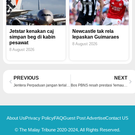
Jetstar kenakan caj
Newcastle tak rela
simpan beg di kabin
lepaskan Guimaraes
pesawat
8 August 2026
8 August 2026
Prev
Ne
PREVIOUS
NEXT
Jentera Perpaduan jangan terlalu yakin rampas Sungai Bakap – Ahmad
Bos PBNS resah prestasi 'lemau' pasukan
About Us
Privacy Policy
FAQ
Guest Post Advertise
Contact US
© The Malay Tribune 2020-2024, All Rights Reserved.