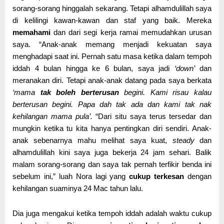
sorang-sorang hinggalah sekarang. Tetapi alhamdulillah saya
di kelilingi kawan-kawan dan staf yang baik. Mereka
memahami
dan dari segi kerja ramai memudahkan urusan
saya. “Anak-anak memang menjadi kekuatan saya
menghadapi saat ini. Pernah satu masa ketika dalam tempoh
iddah 4 bulan hingga ke 6 bulan, saya jadi
‘down’
dan
meranakan diri. Tetapi anak-anak datang pada saya berkata
‘mama
tak boleh berterusan
begini. Kami risau kalau
berterusan begini. Papa dah tak ada dan kami tak nak
kehilangan mama pula’.
“Dari situ saya terus tersedar dan
mungkin ketika tu kita hanya pentingkan diri sendiri. Anak-
anak sebenarnya mahu melihat saya kuat,
steady
dan
alhamdulillah kini saya juga bekerja 24 jam sehari. Balik
malam sorang-sorang dan saya tak pernah terfikir benda ini
sebelum ini,” luah Nora lagi yang
cukup terkesan
dengan
kehilangan suaminya 24 Mac tahun lalu.
Dia juga mengakui ketika tempoh iddah adalah waktu cukup