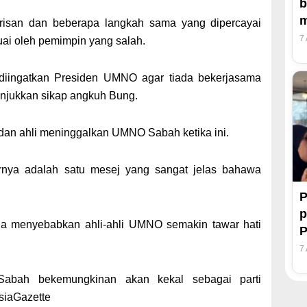
b
m
isan dan beberapa langkah sama yang dipercayai
7
uai oleh pemimpin yang salah.
diingatkan Presiden UMNO agar tiada bekerjasama
njukkan sikap angkuh Bung.
an ahli meninggalkan UMNO Sabah ketika ini.
rnya adalah satu mesej yang sangat jelas bahawa
P
p
ga menyebabkan ahli-ahli UMNO semakin tawar hati
7
abah bekemungkinan akan kekal sebagai parti
siaGazette