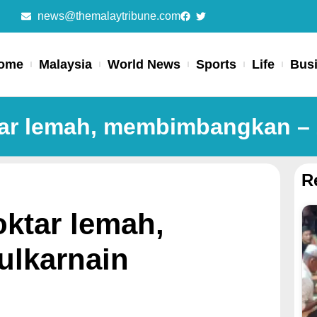
news@themalaytribune.com
ome
Malaysia
World News
Sports
Life
Bus
r lemah, membimbangkan – 
R
ktar lemah,
lkarnain