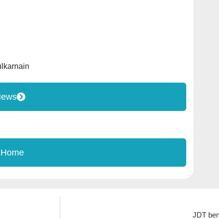
lkarnain
News
 Home
JDT ben