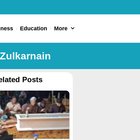
iness
Education
More
Zulkarnain
elated Posts