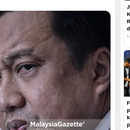
J
R
d
8
F
p
k
p