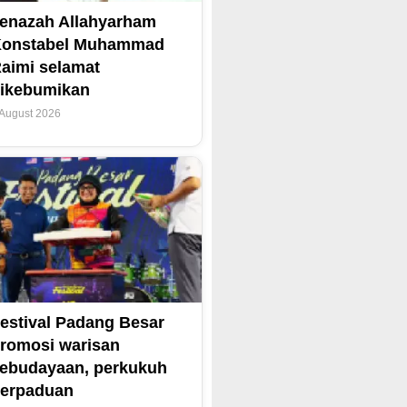
enazah Allahyarham
Konstabel Muhammad
aimi selamat
ikebumikan
 August 2026
estival Padang Besar
romosi warisan
ebudayaan, perkukuh
erpaduan