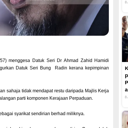
8
7) menggesa Datuk Seri Dr Ahmad Zahid Hamidi
K
urkan Datuk Seri Bung Radin kerana kepimpinan
p
P
n sahaja tidak mendapat restu daripada Majlis Kerja
8
langan parti komponen Kerajaan Perpaduan.
agai syarikat sendirian berhad miliknya.