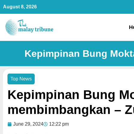
Skip
August 8, 2026
to
content
H
Kepimpinan Bung Mokta
Top News
Kepimpinan Bung Mo
membimbangkan – Zu
June 29, 2024
12:22 pm