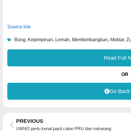
Source link
Bung
,
Kepimpinan
,
Lemah
,
Membimbangkan
,
Moktar
,
Zu
Read Full 
OR
Go Back
Prev
PREVIOUS
UMNO perlu kenal pasti calon PRU dari sekarang