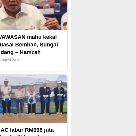
WAWASAN mahu kekal
uasai Bemban, Sungai
dang – Hamzah
 August 2026
AC labur RM668 juta