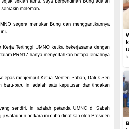
 sejak sekian lama, saya berpendirian Bung adalah
ri semakin melemah.
 UMNO segera menukar Bung dan menggantikannya
ini.
k
s Kerja Tertinggi UMNO ketika bekerjasama dengan
U
dalam PRN17 hanya menyerlahkan betapa lemahnya
8
lepas menjemput Ketua Menteri Sabah, Datuk Seri
baru-baru ini adalah satu keputusan dan tindakan
ayang sendiri. Ini adalah petanda UMNO di Sabah
iji walaupun perkara ini cuba dinafikan oleh Presiden
B