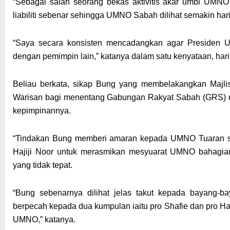
“Sebagai salah seorang bekas aktivitis akar umbi UMNO
liabiliti sebenar sehingga UMNO Sabah dilihat semakin ha
“Saya secara konsisten mencadangkan agar Presiden
dengan pemimpin lain,” katanya dalam satu kenyataan, hari 
Beliau berkata, sikap Bung yang membelakangkan Majli
Warisan bagi menentang Gabungan Rakyat Sabah (GRS) 
kepimpinannya.
“Tindakan Bung memberi amaran kepada UMNO Tuaran se
Hajiji Noor untuk merasmikan mesyuarat UMNO bahagian 
yang tidak tepat.
“Bung sebenarnya dilihat jelas takut kepada bayang-b
berpecah kepada dua kumpulan iaitu pro Shafie dan pro Haj
UMNO,” katanya.