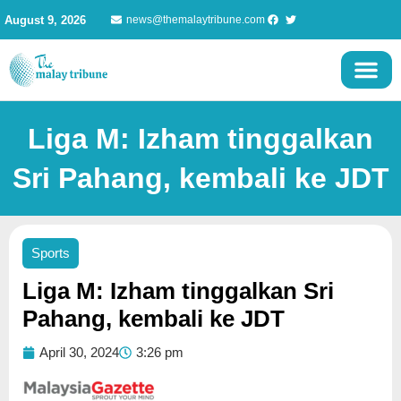
Skip
August 9, 2026
news@themalaytribune.com
to
content
Liga M: Izham tinggalkan
Sri Pahang, kembali ke JDT
Sports
Liga M: Izham tinggalkan Sri
Pahang, kembali ke JDT
April 30, 2024
3:26 pm