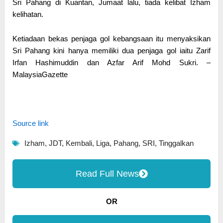
Sri Pahang di Kuantan, Jumaat lalu, tiada kelibat Izham
kelihatan.
Ketiadaan bekas penjaga gol kebangsaan itu menyaksikan
Sri Pahang kini hanya memiliki dua penjaga gol iaitu Zarif
Irfan Hashimuddin dan Azfar Arif Mohd Sukri. –
MalaysiaGazette
Source link
Izham
,
JDT
,
Kembali
,
Liga
,
Pahang
,
SRI
,
Tinggalkan
Read Full News
OR