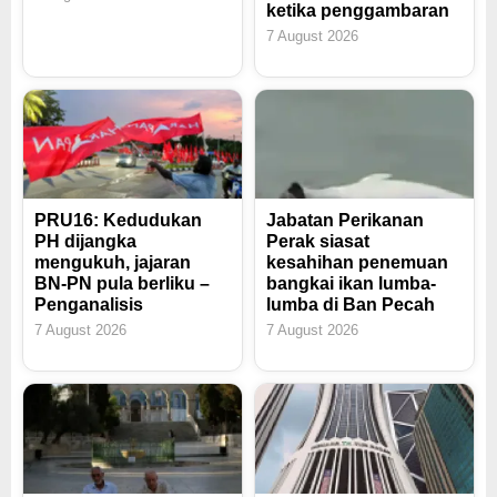
ketika penggambaran
7 August 2026
PRU16: Kedudukan
Jabatan Perikanan
PH dijangka
Perak siasat
mengukuh, jajaran
kesahihan penemuan
BN-PN pula berliku –
bangkai ikan lumba-
Penganalisis
lumba di Ban Pecah
7 August 2026
7 August 2026