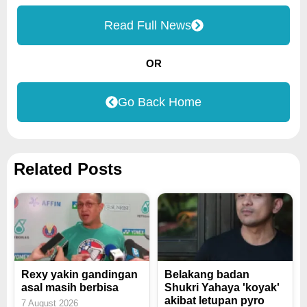
Read Full News
OR
Go Back Home
Related Posts
Rexy yakin gandingan
Belakang badan
asal masih berbisa
Shukri Yahaya 'koyak'
akibat letupan pyro
7 August 2026