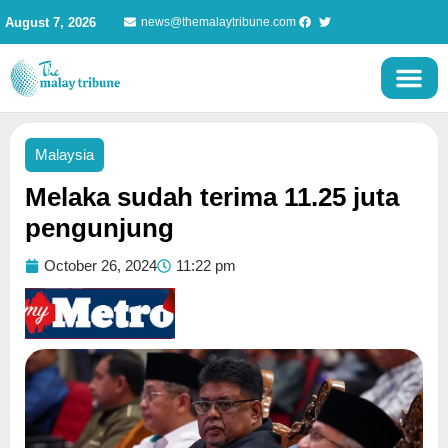
Skip
August 7, 2026
news@themalaytribune.com
to
content
Malaysia
Melaka sudah terima 11.25 juta
pengunjung
October 26, 2024
11:22 pm