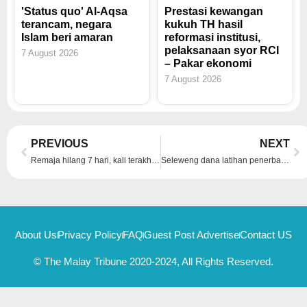
'Status quo' Al-Aqsa
Prestasi kewangan
terancam, negara
kukuh TH hasil
Islam beri amaran
reformasi institusi,
pelaksanaan syor RCI
7 August 2026
– Pakar ekonomi
7 August 2026
Prev
Ne
PREVIOUS
NEXT
Remaja hilang 7 hari, kali terakhir mesej adik nak pinjam RM1,000
Seleweng dana latihan penerbangan: MARA sudah ambil tindakan undang-undang
About Us
Privacy Policy
FAQ
Guest Post Advertise
Contact US
© The Malay Tribune 2020-2024, All Rights Reserved.