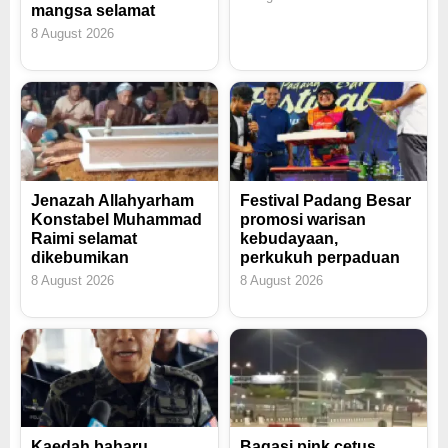
mangsa selamat
8 August 2026
Jenazah Allahyarham
Festival Padang Besar
Konstabel Muhammad
promosi warisan
Raimi selamat
kebudayaan,
dikebumikan
perkukuh perpaduan
8 August 2026
8 August 2026
Kaedah baharu
Bagasi pink cetus