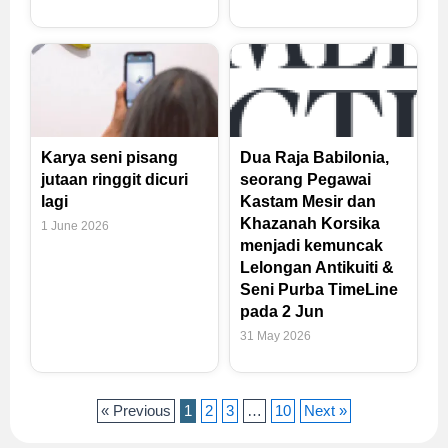
Karya seni pisang
Dua Raja Babilonia,
jutaan ringgit dicuri
seorang Pegawai
lagi
Kastam Mesir dan
Khazanah Korsika
1 June 2026
menjadi kemuncak
Lelongan Antikuiti &
Seni Purba TimeLine
pada 2 Jun
31 May 2026
« Previous
1
2
3
…
10
Next »