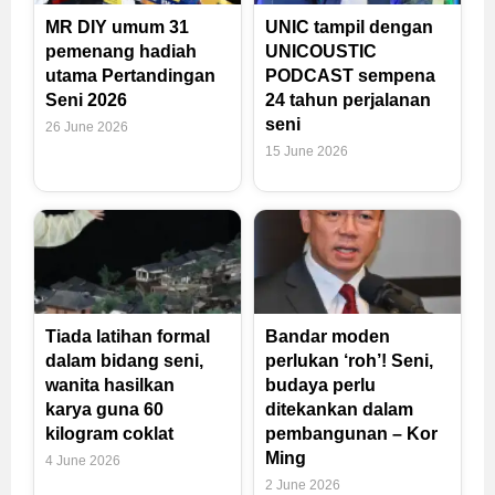
MR DIY umum 31
UNIC tampil dengan
pemenang hadiah
UNICOUSTIC
utama Pertandingan
PODCAST sempena
Seni 2026
24 tahun perjalanan
seni
26 June 2026
15 June 2026
Tiada latihan formal
Bandar moden
dalam bidang seni,
perlukan ‘roh’! Seni,
wanita hasilkan
budaya perlu
karya guna 60
ditekankan dalam
kilogram coklat
pembangunan – Kor
Ming
4 June 2026
2 June 2026