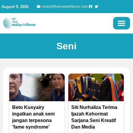
Skip
August 9, 2026
news@themalaytribune.com
to
content
Seni
Page
Page
Page
Page
Beto Kusyairy
Siti Nurhaliza Terima
ingatkan anak seni
Ijazah Kehormat
jangan terpesona
Sarjana Seni Kreatif
‘fame syndrome’
Dan Media