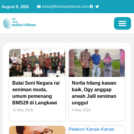
Skip
August 8, 2026
news@themalaytribune.com
to
content
Balai Seni Negara rai
Norlia hilang kawan
seniman muda,
baik, Ogy anggap
umum pemenang
arwah Jalil seniman
BMS29 di Langkawi
unggul
11 May 2026
4 May 2026