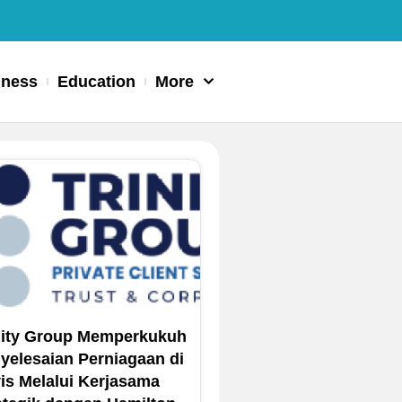
iness
Education
More
nity Group Memperkukuh
yelesaian Perniagaan di
is Melalui Kerjasama