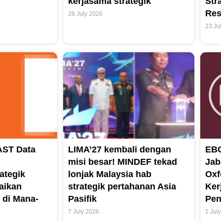
kerjasama strategik
Str
Res
28 July 2026
23 Ju
AST Data
LIMA’27 kembali dengan
EBC
misi besar! MINDEF tekad
Jab
ategik
lonjak Malaysia hab
Oxf
aikan
strategik pertahanan Asia
Ker
 di Mana-
Pasifik
Pen
7 July 2026
1 Jul