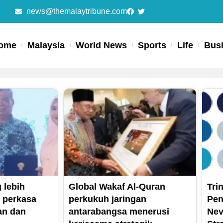
news@themalaytribune.com
ome
Malaysia
World News
Sports
Life
Bus
Page
Page
Page
Page
lebih
Global Wakaf Al-Quran
Tri
s perkasa
perkukuh jaringan
Pen
an dan
antarabangsa menerusi
Nev