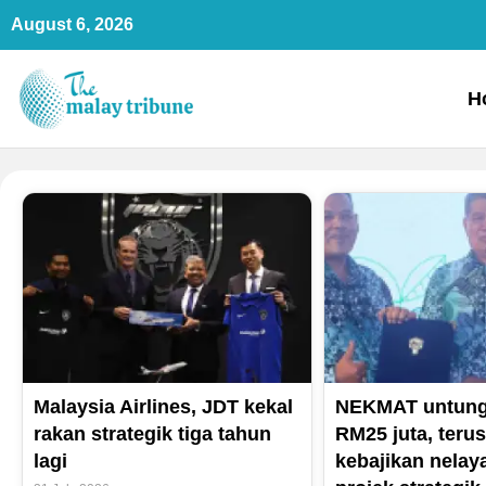
Skip
August 6, 2026
to
content
H
Malaysia Airlines, JDT kekal
NEKMAT untung 
rakan strategik tiga tahun
RM25 juta, teru
lagi
kebajikan nelay