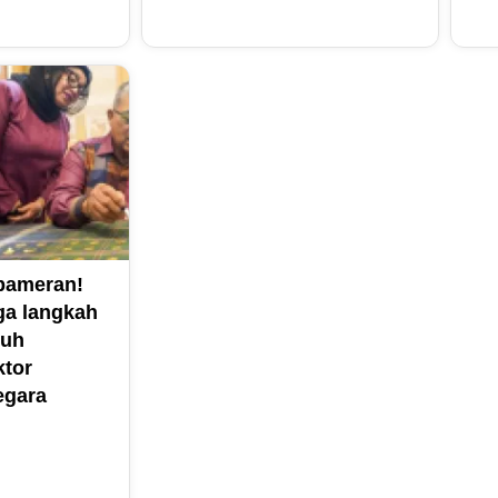
pameran!
ga langkah
kuh
ktor
egara