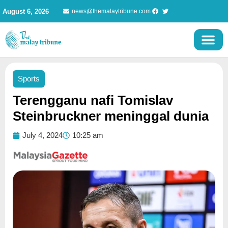
Skip
August 6, 2026
news@themalaytribune.com
to
content
Sports
Terengganu nafi Tomislav
Steinbruckner meninggal dunia
July 4, 2024
10:25 am