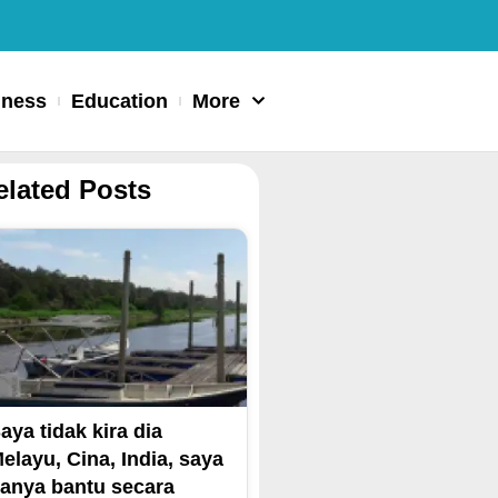
iness
Education
More
elated Posts
aya tidak kira dia
elayu, Cina, India, saya
anya bantu secara