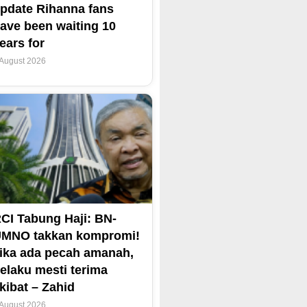
pdate Rihanna fans
ave been waiting 10
ears for
 August 2026
CI Tabung Haji: BN-
MNO takkan kompromi!
ika ada pecah amanah,
elaku mesti terima
kibat – Zahid
 August 2026