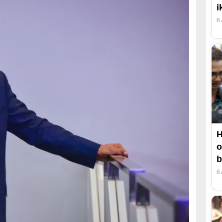
i
6
H
o
b
6