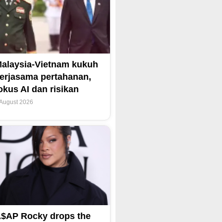
alaysia-Vietnam kukuh
erjasama pertahanan,
okus AI dan risikan
 August 2026
$AP Rocky drops the