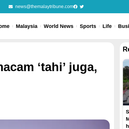
news@themalaytribune.com
ome
Malaysia
World News
Sports
Life
Bus
R
acam ‘tahi’ juga,
S
M
h