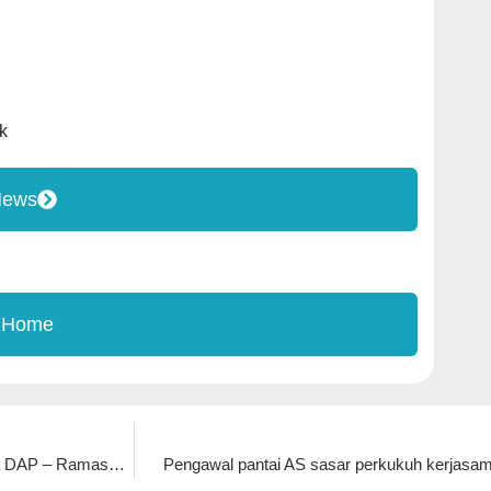
k
News
 Home
Nie Ching jangan lupa sistem tender terbuka adalah mantera DAP – Ramasamy
Pengawal pantai AS sasar perkukuh kerjasama,