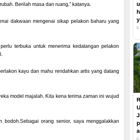
u
ubah. Berilah masa dan ruang,” katanya.
h
y
enai dakwaan mengenai sikap pelakon baharu yang
6
i perlu terbuka untuk menerima kedatangan pelakon
l.
u berlakon kayu dan mahu rendahkan artis yang datang
eka model majalah. Kita kena terima zaman ini wujud
R
U
J
pun bodoh.Sebagai orang senior, saya menggalakkan
p
a
6