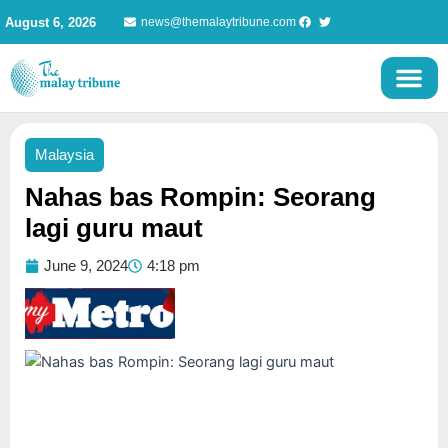
Skip
August 6, 2026
news@themalaytribune.com
to
content
Malaysia
Nahas bas Rompin: Seorang
lagi guru maut
June 9, 2024
4:18 pm