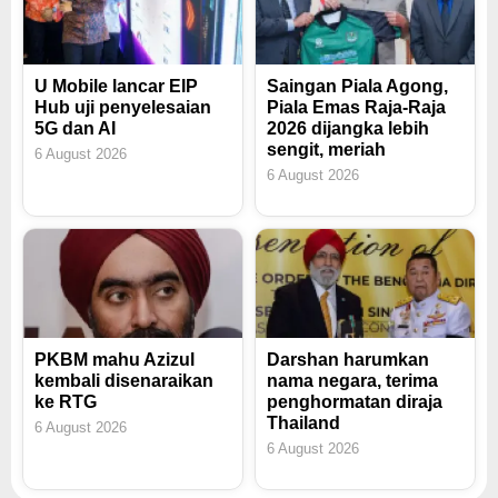
U Mobile lancar EIP
Saingan Piala Agong,
Hub uji penyelesaian
Piala Emas Raja-Raja
5G dan AI
2026 dijangka lebih
sengit, meriah
6 August 2026
6 August 2026
PKBM mahu Azizul
Darshan harumkan
kembali disenaraikan
nama negara, terima
ke RTG
penghormatan diraja
Thailand
6 August 2026
6 August 2026