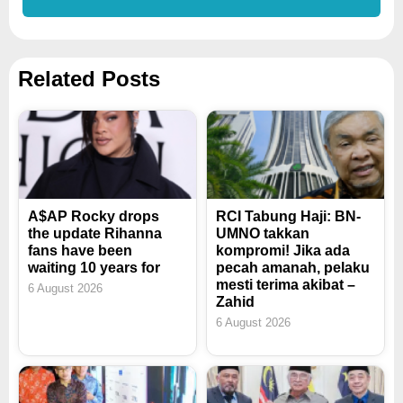
Related Posts
A$AP Rocky drops
RCI Tabung Haji: BN-
the update Rihanna
UMNO takkan
fans have been
kompromi! Jika ada
waiting 10 years for
pecah amanah, pelaku
mesti terima akibat –
6 August 2026
Zahid
6 August 2026